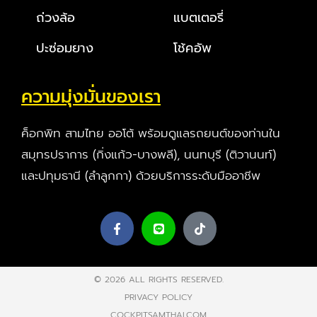
ถ่วงล้อ
แบตเตอรี่
ปะซ่อมยาง
โช้คอัพ
ความมุ่งมั่นของเรา
ค็อกพิท สามไทย ออโต้ พร้อมดูแลรถยนต์ของท่านใน
สมุทรปราการ (กิ่งแก้ว-บางพลี), นนทบุรี (ติวานนท์)
และปทุมธานี (ลำลูกกา) ด้วยบริการระดับมืออาชีพ
© 2026 ALL RIGHTS RESERVED​.
PRIVACY POLICY
COCKPITSAMTHAI.COM