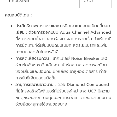
ประหยัดน้ำมัน
⭐⭐⭐⭐
คุณสมบัติเด่น :
ประสิทธิภาพการเบรกและการยึดเกาะบนถนนเปียกที่ยอด
เยี่ยม :
ด้วยการออกแบบ
Aqua Channel Advanced
ที่ช่วยระบายน้ำออกจากร่องยางอย่างรวดเร็ว ทำให้ยางมี
การยึดเกาะที่ดีเยี่ยมบนถนนเปียก ลดระยะเบรกและเพิ่ม
ความปลอดภัยในการขับขี่
การลดเสียงรบกวน :
เทคโนโลยี
Noise Breaker 3.0
ช่วยขัดจังหวะคลื่นเสียงภายในร่องยาง ลดการสะท้อน
ของเสียงและป้องกันไม่ให้เสียงเข้าสู่ห้องโดยสาร ทำให้
การขับขี่เงียบสงบยิ่งขึ้น
อายุการใช้งานยาวนาน :
ด้วย
Diamond Compound
ที่มีโครงสร้างโพลิเมอร์ที่ปรับปรุงใหม่ ยาง UC7 มีความ
สมดุลระหว่างความนุ่มนวล การยึดเกาะ และความทนทาน
ช่วยยืดอายุการใช้งานของยาง