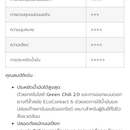
การควบคุมบนถนนแห้ง
⭐⭐⭐
ความนุ่มสบาย
⭐⭐⭐⭐
ความเงียบ
⭐⭐⭐⭐
การประหยัดน้ำมัน
⭐⭐⭐⭐⭐
คุณสมบัติเด่น :
ประหยัดน้ำมันได้สูงสุด:
ด้วยเทคโนโลยี
Green Chili 2.0
และการออกแบบดอก
ยางที่ล้ำสมัย EcoContact 6 ช่วยลดการใช้น้ำมันและ
ปล่อยก๊าซคาร์บอนไดออกไซด์ เหมาะสำหรับผู้ขับขี่ที่ใส่ใจ
สิ่งแวดล้อม
ปลอดภัยแม้ถนนเปียก: