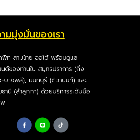
ามมุ่งมั่นของเรา
กพิท สามไทย ออโต้ พร้อมดูแล
นต์ของท่านใน สมุทรปราการ (กิ่ง
ว-บางพลี), นนทบุรี (ติวานนท์) และ
มธานี (ลำลูกกา) ด้วยบริการระดับมือ
ีพ