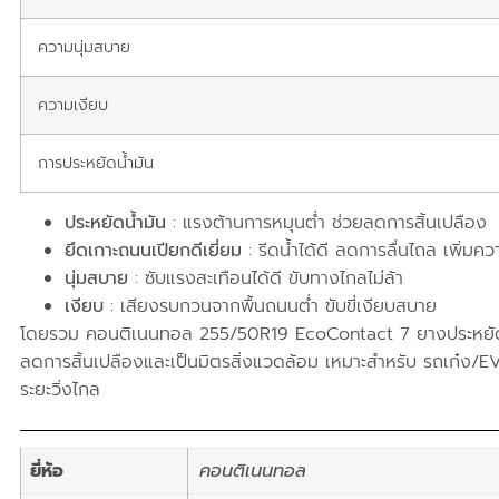
ความนุ่มสบาย
ความเงียบ
การประหยัดน้ำมัน
ประหยัดน้ำมัน
: แรงต้านการหมุนต่ำ ช่วยลดการสิ้นเปลือง
ยึดเกาะถนนเปียกดีเยี่ยม
: รีดน้ำได้ดี ลดการลื่นไถล เพิ่ม
นุ่มสบาย
: ซับแรงสะเทือนได้ดี ขับทางไกลไม่ล้า
เงียบ
: เสียงรบกวนจากพื้นถนนต่ำ ขับขี่เงียบสบาย
โดยรวม คอนติเนนทอล 255/50R19 EcoContact 7 ยางประหยัดพ
ลดการสิ้นเปลืองและเป็นมิตรสิ่งแวดล้อม เหมาะสำหรับ รถเก๋ง/EV
ระยะวิ่งไกล
ยี่ห้อ
คอนติเนนทอล