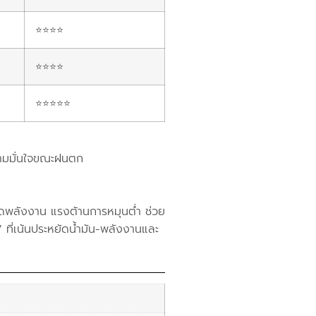
⭐⭐⭐⭐
⭐⭐⭐⭐
⭐⭐⭐⭐⭐
ความมั่นใจขณะฝนตก
ลังงาน แรงต้านการหมุนต่ำ ช่วย
 ที่เน้นประหยัดน้ำมัน-พลังงานและ