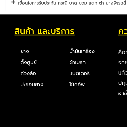
เงื่อนไขการรับประกัน กรณี บาด บวม แตก ตำ ยางพิเรลลี่
สินค้า และบริการ
คว
ยาง
น้ำมันเครื่อง
ค็อ
รถย
ตั้งศูนย์
ผ้าเบรค
แก้
ถ่วงล้อ
แบตเตอรี่
ปทุ
ปะซ่อมยาง
โช้คอัพ
อาช