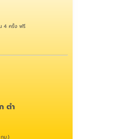
 4 ครั้ง ฟรี
ก ตำ
 กม.)