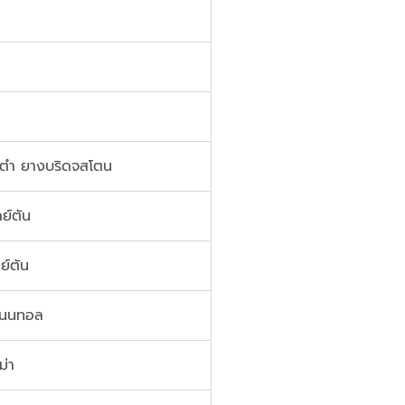
 ตำ ยางบริดจสโตน
ย์ตัน
ย์ตัน
ิเนนทอล
ม่า