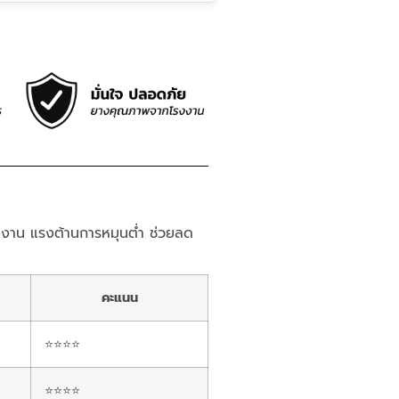
าน แรงต้านการหมุนต่ำ ช่วยลด
คะแนน
⭐⭐⭐⭐
⭐⭐⭐⭐