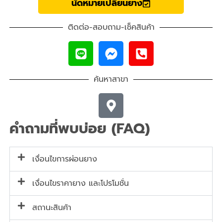
นัดหมายเปลี่ยนยาง
ติดต่อ-สอบถาม-เช็คสินค้า
ค้นหาสาขา
คำถามที่พบบ่อย (FAQ)
เงื่อนไขการผ่อนยาง
เงื่อนไขราคายาง และโปรโมชั่น
สถานะสินค้า