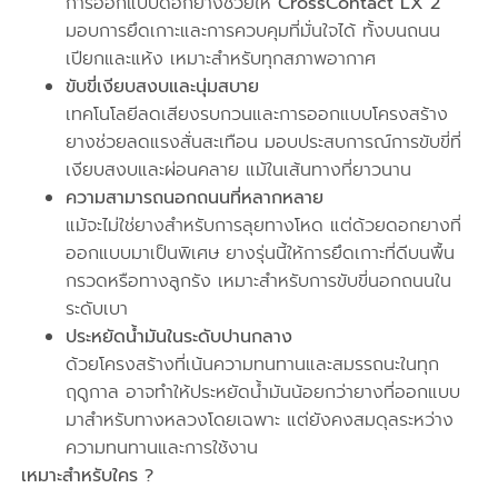
การออกแบบดอกยางช่วยให้
CrossContact LX 2
มอบการยึดเกาะและการควบคุมที่มั่นใจได้ ทั้งบนถนน
เปียกและแห้ง เหมาะสำหรับทุกสภาพอากาศ
ขับขี่เงียบสงบและนุ่มสบาย
เทคโนโลยีลดเสียงรบกวนและการออกแบบโครงสร้าง
ยางช่วยลดแรงสั่นสะเทือน มอบประสบการณ์การขับขี่ที่
เงียบสงบและผ่อนคลาย แม้ในเส้นทางที่ยาวนาน
ความสามารถนอกถนนที่หลากหลาย
แม้จะไม่ใช่ยางสำหรับการลุยทางโหด แต่ด้วยดอกยางที่
ออกแบบมาเป็นพิเศษ ยางรุ่นนี้ให้การยึดเกาะที่ดีบนพื้น
กรวดหรือทางลูกรัง เหมาะสำหรับการขับขี่นอกถนนใน
ระดับเบา
ประหยัดน้ำมันในระดับปานกลาง
ด้วยโครงสร้างที่เน้นความทนทานและสมรรถนะในทุก
ฤดูกาล อาจทำให้ประหยัดน้ำมันน้อยกว่ายางที่ออกแบบ
มาสำหรับทางหลวงโดยเฉพาะ แต่ยังคงสมดุลระหว่าง
ความทนทานและการใช้งาน
เหมาะสำหรับใคร ?