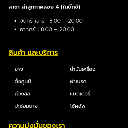
สาขา ลำลูกกาคลอง 4 (ในบิ๊กซี)
จันทร์-เสาร์ : 8.00 – 20.00
อาทิตย์ : 8.00 – 20.00
สินค้า และบริการ
ยาง
น้ำมันเครื่อง
ตั้งศูนย์
ผ้าเบรค
ถ่วงล้อ
แบตเตอรี่
ปะซ่อมยาง
โช้คอัพ
ความมุ่งมั่นของเรา