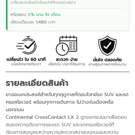
เปลี่ยนแปลงโดยไม่ต้องแจ้งให้ทราบล่วงหน้า)
หรือผ่อน
0% นาน 10 เดือน
เพียงเดือนละ
1,480
บาท
รายละเอียดสินค้า
ยางอเนกประสงค์สำหรับทุกฤดูกาลที่ตอบโจทย์รถ SUV และรถ
ครอสโอเวอร์
พร้อมทุกการเดินทาง ไม่ว่าจะในเมืองหรือ
นอกถนน
Continental CrossContact LX 2
ถูกออกแบบมาเพื่อตอบ
สนองความต้องการของรถ SUV และรถครอสโอเวอร์ที่
ต้องการสมดุลระหว่างความสะดวกสบายบนถนนและความ