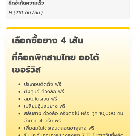
ขีดจำกัดความเร็ว
H (210 กม./ชม.)
เลือกซื้อยาง 4 เส้น
ที่ค็อกพิทสามไทย ออโต้
เซอร์วิส
ประกอบติดตั้ง ฟรี
ตั้งศูนย์ ถ่วงล้อ ฟรี
ลมไนโตรเจน ฟรี
เปลี่ยนจุ๊บลมยาง ฟรี
สลับยาง ถ่วงล้อ ครั้งต่อไป หรือ ทุก 10,000 กม.
จำนวน 4 ครั้ง ฟรี
เพิ่มลมไนโตรเจนตลอดอายุยาง ฟรี
รับประกันคุณภาพยางสูงสุด 7 ปี นับจากวันที่ผลิต