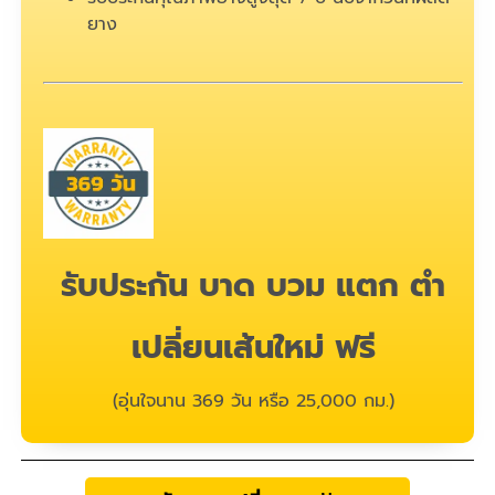
ยาง
รับประกัน บาด บวม แตก ตำ
เปลี่ยนเส้นใหม่ ฟรี
(อุ่นใจนาน 369 วัน หรือ 25,000 กม.)