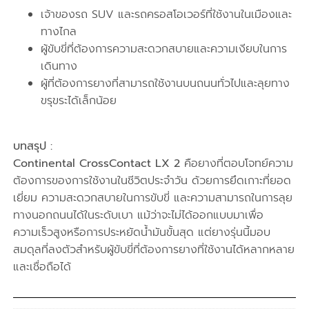
เจ้าของรถ SUV และรถครอสโอเวอร์ที่ใช้งานในเมืองและ
ทางไกล
ผู้ขับขี่ที่ต้องการความสะดวกสบายและความเงียบในการ
เดินทาง
ผู้ที่ต้องการยางที่สามารถใช้งานบนถนนทั่วไปและลุยทาง
ขรุขระได้เล็กน้อย
บทสรุป :
Continental CrossContact LX 2
คือยางที่ตอบโจทย์ความ
ต้องการของการใช้งานในชีวิตประจำวัน ด้วยการยึดเกาะที่ยอด
เยี่ยม ความสะดวกสบายในการขับขี่ และความสามารถในการลุย
ทางนอกถนนได้ในระดับเบา แม้ว่าจะไม่ได้ออกแบบมาเพื่อ
ความเร็วสูงหรือการประหยัดน้ำมันขั้นสุด แต่ยางรุ่นนี้มอบ
สมดุลที่ลงตัวสำหรับผู้ขับขี่ที่ต้องการยางที่ใช้งานได้หลากหลาย
และเชื่อถือได้