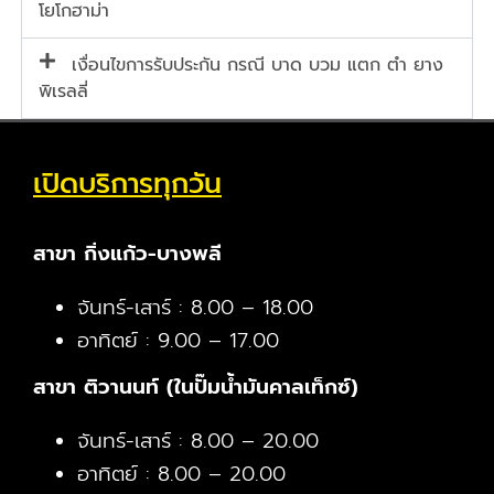
โยโกฮาม่า
เงื่อนไขการรับประกัน กรณี บาด บวม แตก ตำ ยาง
พิเรลลี่
เปิดบริการทุกวัน
สาขา กิ่งแก้ว-บางพลี
จันทร์-เสาร์ : 8.00 – 18.00
อาทิตย์ : 9.00 – 17.00
สาขา ติวานนท์ (ในปั๊มน้ำมันคาลเท็กซ์)
จันทร์-เสาร์ : 8.00 – 20.00
อาทิตย์ : 8.00 – 20.00