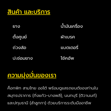
สินค้า และบริการ
ยาง
น้ำมันเครื่อง
ตั้งศูนย์
ผ้าเบรค
ถ่วงล้อ
แบตเตอรี่
ปะซ่อมยาง
โช้คอัพ
ความมุ่งมั่นของเรา
ค็อกพิท สามไทย ออโต้ พร้อมดูแลรถยนต์ของท่านใน
สมุทรปราการ (กิ่งแก้ว-บางพลี), นนทบุรี (ติวานนท์)
และปทุมธานี (ลำลูกกา) ด้วยบริการระดับมืออาชีพ