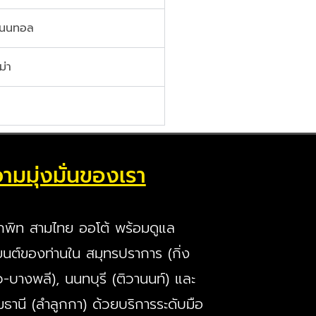
ิเนนทอล
ม่า
ามมุ่งมั่นของเรา
กพิท สามไทย ออโต้ พร้อมดูแล
นต์ของท่านใน สมุทรปราการ (กิ่ง
ว-บางพลี), นนทบุรี (ติวานนท์) และ
มธานี (ลำลูกกา) ด้วยบริการระดับมือ