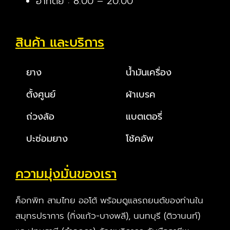
อาทิตย์ : 8.00 – 20.00
สินค้า และบริการ
ยาง
น้ำมันเครื่อง
ตั้งศูนย์
ผ้าเบรค
ถ่วงล้อ
แบตเตอรี่
ปะซ่อมยาง
โช้คอัพ
ความมุ่งมั่นของเรา
ค็อกพิท สามไทย ออโต้ พร้อมดูแลรถยนต์ของท่านใน
สมุทรปราการ (กิ่งแก้ว-บางพลี), นนทบุรี (ติวานนท์)