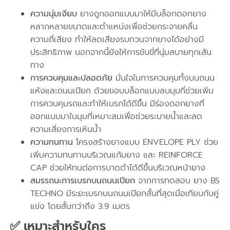
ความนุ่มเงียบ
ยางถูกออกแบบมาให้มีบล็อกดอกยาง
หลากหลายขนาดและตำแหน่งเพื่อช่วยกระจายคลื่น
ความถี่เสียง ทำให้ลดเสียงรบกวนจากยางได้อย่างมี
ประสิทธิภาพ
นอกจากนี้ยังให้การขับขี่ที่นุ่มสบายทุกเส้น
ทาง
การควบคุมและปลอดภัย
มั่นใจในการควบคุมทั้งบนถนน
แห้งและถนนเปียก ด้วยขอบบล็อกแบบลบมุมที่ช่วยเพิ่ม
การควบคุมรถและทำให้เบรกได้ดีขึ้น
มีร่องดอกยางที่
ออกแบบมาในมุมที่เหมาะสมเพื่อช่วยระบายน้ำและลด
ความเสี่ยงการเหินน้ำ
ความทนทาน
โครงสร้างยางแบบ ENVELOPE PLY ช่วย
เพิ่มความทนทานบริเวณแก้มยาง
และ REINFORCE
CAP ช่วยให้ทนต่อการบาดตำได้ดีขึ้นบริเวณหน้ายาง
สมรรถนะการเบรกบนถนนเปียก
จากการทดสอบ ยาง BS
TECHNO มีระยะเบรกบนถนนเปียกสั้นที่สุดเมื่อเทียบกับคู่
แข่ง โดยสั้นกว่าถึง 3.9 เมตร
✅
เหมาะสำหรับใคร