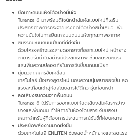
ยึดเกาะถนนแห้งได้อย่างมั่นใจ
Turanza 6 มาพร้อมดีไซน์หน้าสัมผัสแบบใหม่ที่เสริม
ประสิทธิภาพการกระจายแรงกดได้อย่างสม่ำเสมอ เพิ่ม
ความมั่นใจในการยึดเกาะบนถนนแห้งทุกสภาพอากาศ
สมรรถนะบนถนนเปียกที่ดียิ่งขึ้น
ด้วยโครงสร้างและลายดอกยางที่ออกแบบใหม่ หน้ายาง
สามารถรีดน้ำได้อย่างมีประสิทธิภาพ ช่วยลดระยะเบรก
และเพิ่มความปลอดภัยในการขับขี่บนถนนเปียก
นุ่มนวลทุกการขับเคลื่อน
เทคโนโลยีเนื้อยางสูตรใหม่ มอบความนุ่มสบายยิ่งขึ้น ลด
แรงสะเทือนเข้าสู่ห้องโดยสารได้ดีกว่ารุ่นก่อนหน้า
ลดเสียงรบกวนจากพื้นถนน
Turanza 6 ได้รับการออกแบบให้ลดเสียงสัมผัสระหว่าง
ยางและพื้นถนน ทำให้ภายในห้องโดยสารเงียบสงบ
เหมาะสำหรับผู้ที่ต้องการประสบการณ์ขับขี่ที่ผ่อนคลาย
ประหยัดพลังงานมากยิ่งขึ้น
ด้วยเทคโนโลยี
ENLITEN
ช่วยลดน้ำหนักยางและลดแรง