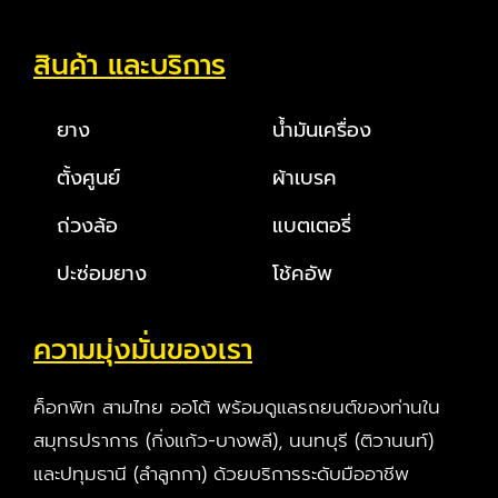
สินค้า และบริการ
ยาง
น้ำมันเครื่อง
ตั้งศูนย์
ผ้าเบรค
ถ่วงล้อ
แบตเตอรี่
ปะซ่อมยาง
โช้คอัพ
ความมุ่งมั่นของเรา
ค็อกพิท สามไทย ออโต้ พร้อมดูแลรถยนต์ของท่านใน
สมุทรปราการ (กิ่งแก้ว-บางพลี), นนทบุรี (ติวานนท์)
และปทุมธานี (ลำลูกกา) ด้วยบริการระดับมืออาชีพ