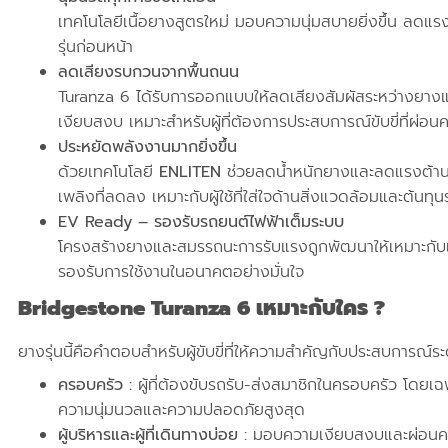
เทคโนโลยีเนื้อยางสูตรใหม่ มอบความนุ่มสบายยิ่งขึ้น ลดแรงส
รุ่นก่อนหน้า
ลดเสียงรบกวนจากพื้นถนน
Turanza 6 ได้รับการออกแบบให้ลดเสียงสัมผัสระหว่างยาง
เงียบสงบ เหมาะสำหรับผู้ที่ต้องการประสบการณ์ขับขี่ที่ผ่อ
ประหยัดพลังงานมากยิ่งขึ้น
ด้วยเทคโนโลยี
ENLITEN
ช่วยลดน้ำหนักยางและลดแรงต้านกา
เพลิงที่ลดลง เหมาะกับผู้ใช้ที่ใส่ใจด้านสิ่งแวดล้อมและต้นทุ
EV Ready – รองรับรถยนต์ไฟฟ้าเต็มระบบ
โครงสร้างยางและสมรรถนะการรับแรงถูกพัฒนาให้เหมาะกั
รองรับการใช้งานในอนาคตอย่างมั่นใจ
Bridgestone
Turanza 6 เหมาะกับใคร ?
ยางรุ่นนี้คือคำตอบสำหรับผู้ขับขี่ที่ให้ความสำคัญกับประสบการณ์ร
ครอบครัว :
ผู้ที่ต้องขับรถรับ-ส่งสมาชิกในครอบครัว โดยเฉพา
ความนุ่มนวลและความปลอดภัยสูงสุด
ผู้บริหารและผู้ที่เดินทางบ่อย :
มอบความเงียบสงบและผ่อนคล