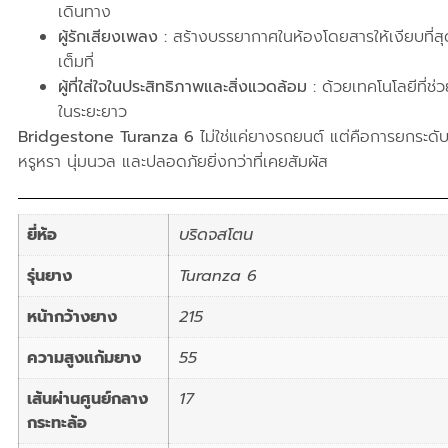
เดินทาง
ผู้รักเสียงเพลง :
สร้างบรรยากาศในห้องโดยสารให้เงียบที่ส
เต็มที่
ผู้ที่ใส่ใจในประสิทธิภาพและสิ่งแวดล้อม :
ด้วยเทคโนโลยีที่ช่
ในระยะยาว
Bridgestone Turanza 6
ไม่ใช่แค่ยางรถยนต์ แต่คือการยกระด
หรูหรา นุ่มนวล และปลอดภัยยิ่งกว่าที่เคยสัมผัส
ยี่ห้อ
บริดจสโตน
รุ่นยาง
Turanza 6
หน้ากว้างยาง
215
ความสูงแก้มยาง
55
เส้นผ่านศูนย์กลาง
17
กระทะล้อ