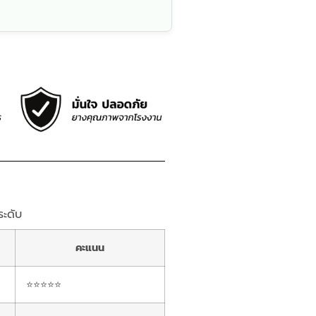
ะดับ
คะแนน
⭐⭐⭐⭐⭐