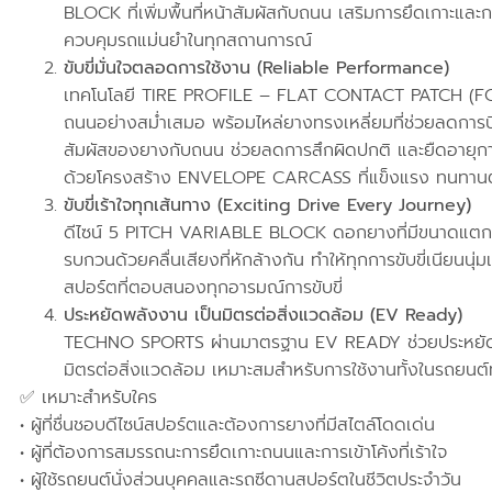
BLOCK ที่เพิ่มพื้นที่หน้าสัมผัสกับถนน เสริมการยึดเกาะแล
ควบคุมรถแม่นยำในทุกสถานการณ์
ขับขี่มั่นใจตลอดการใช้งาน (Reliable Performance)
เทคโนโลยี TIRE PROFILE – FLAT CONTACT PATCH (FCP
ถนนอย่างสม่ำเสมอ พร้อมไหล่ยางทรงเหลี่ยมที่ช่วยลดการบิ
สัมผัสของยางกับถนน ช่วยลดการสึกผิดปกติ และยืดอายุกา
ด้วยโครงสร้าง ENVELOPE CARCASS ที่แข็งแรง ทนทาน
ขับขี่เร้าใจทุกเส้นทาง (Exciting Drive Every Journey)
ดีไซน์ 5 PITCH VARIABLE BLOCK ดอกยางที่มีขนาดแตกต
รบกวนด้วยคลื่นเสียงที่หักล้างกัน ทำให้ทุกการขับขี่เนียนนุ่ม
สปอร์ตที่ตอบสนองทุกอารมณ์การขับขี่
ประหยัดพลังงาน เป็นมิตรต่อสิ่งแวดล้อม (EV Ready)
TECHNO SPORTS ผ่านมาตรฐาน EV READY ช่วยประหยัดกา
มิตรต่อสิ่งแวดล้อม เหมาะสมสำหรับการใช้งานทั้งในรถยนต์
✅ เหมาะสำหรับใคร
• ผู้ที่ชื่นชอบดีไซน์สปอร์ตและต้องการยางที่มีสไตล์โดดเด่น
• ผู้ที่ต้องการสมรรถนะการยึดเกาะถนนและการเข้าโค้งที่เร้าใจ
• ผู้ใช้รถยนต์นั่งส่วนบุคคลและรถซีดานสปอร์ตในชีวิตประจำวัน