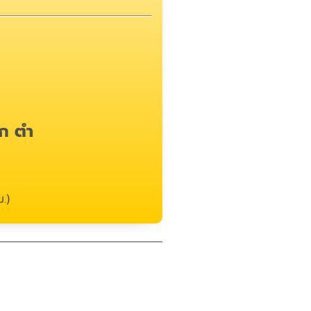
ก ตำ
.)