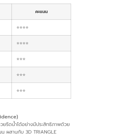
คะแนน
⭐⭐⭐⭐
⭐⭐⭐⭐
⭐⭐⭐
⭐⭐⭐
⭐⭐⭐
nfidence)
รีดน้ำได้อย่างมีประสิทธิภาพด้วย
ะถนน ผสานกับ 3D TRIANGLE