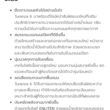
ยึดเกาะถนนแห้งได้อย่างมั่นใจ
Turanza 6 มาพร้อมดีไซน์หน้าสัมผัสแบบใหม่ที่เสริม
ประสิทธิภาพการกระจายแรงกดได้อย่างสม่ำเสมอ เพิ่ม
ความมั่นใจในการยึดเกาะบนถนนแห้งทุกสภาพอากาศ
สมรรถนะบนถนนเปียกที่ดียิ่งขึ้น
ด้วยโครงสร้างและลายดอกยางที่ออกแบบใหม่ หน้ายาง
สามารถรีดน้ำได้อย่างมีประสิทธิภาพ ช่วยลดระยะเบรก
และเพิ่มความปลอดภัยในการขับขี่บนถนนเปียก
นุ่มนวลทุกการขับเคลื่อน
เทคโนโลยีเนื้อยางสูตรใหม่ มอบความนุ่มสบายยิ่งขึ้น ลด
แรงสะเทือนเข้าสู่ห้องโดยสารได้ดีกว่ารุ่นก่อนหน้า
ลดเสียงรบกวนจากพื้นถนน
Turanza 6 ได้รับการออกแบบให้ลดเสียงสัมผัสระหว่าง
ยางและพื้นถนน ทำให้ภายในห้องโดยสารเงียบสงบ
เหมาะสำหรับผู้ที่ต้องการประสบการณ์ขับขี่ที่ผ่อนคลาย
ประหยัดพลังงานมากยิ่งขึ้น
ด้วยเทคโนโลยี
ENLITEN
ช่วยลดน้ำหนักยางและลดแรง