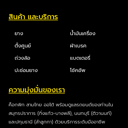
สินค้า และบริการ
ยาง
น้ำมันเครื่อง
ตั้งศูนย์
ผ้าเบรค
ถ่วงล้อ
แบตเตอรี่
ปะซ่อมยาง
โช้คอัพ
ความมุ่งมั่นของเรา
ค็อกพิท สามไทย ออโต้ พร้อมดูแลรถยนต์ของท่านใน
สมุทรปราการ (กิ่งแก้ว-บางพลี), นนทบุรี (ติวานนท์)
และปทุมธานี (ลำลูกกา) ด้วยบริการระดับมืออาชีพ