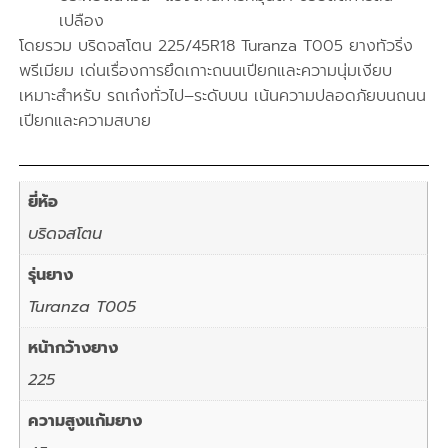
เปลือง
โดยรวม บริดจสโตน 225/45R18 Turanza T005 ยางทัวริ่ง
พรีเมียม เด่นเรื่องการยึดเกาะถนนเปียกและความนุ่มเงียบ
เหมาะสำหรับ รถเก๋งทั่วไป–ระดับบน เน้นความปลอดภัยบนถนน
เปียกและความสบาย
ยี่ห้อ
บริดจสโตน
รุ่นยาง
Turanza T005
หน้ากว้างยาง
225
ความสูงแก้มยาง