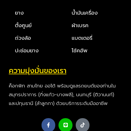
ยาง
น้ำมันเครื่อง
ตั้งศูนย์
ผ้าเบรค
ถ่วงล้อ
แบตเตอรี่
ปะซ่อมยาง
โช้คอัพ
ความมุ่งมั่นของเรา
ค็อกพิท สามไทย ออโต้ พร้อมดูแลรถยนต์ของท่านใน
สมุทรปราการ (กิ่งแก้ว-บางพลี), นนทบุรี (ติวานนท์)
และปทุมธานี (ลำลูกกา) ด้วยบริการระดับมืออาชีพ