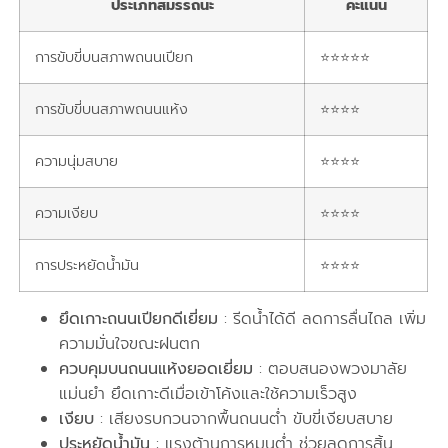
ประเภทสมรรถนะ
คะแนน
การขับขี่บนสภาพถนนเปียก
⭐⭐⭐⭐⭐
การขับขี่บนสภาพถนนแห้ง
⭐⭐⭐⭐
ความนุ่มสบาย
⭐⭐⭐⭐
ความเงียบ
⭐⭐⭐⭐
การประหยัดน้ำมัน
⭐⭐⭐⭐
ยึดเกาะถนนเปียกดีเยี่ยม
: รีดน้ำได้ดี ลดการลื่นไถล เพิ่ม
ความมั่นใจขณะฝนตก
ควบคุมบนถนนแห้งยอดเยี่ยม
: ตอบสนองพวงมาลัย
แม่นยำ ยึดเกาะดีเมื่อเข้าโค้งและใช้ความเร็วสูง
เงียบ
: เสียงรบกวนจากพื้นถนนต่ำ ขับขี่เงียบสบาย
ประหยัดน้ำมัน
: แรงต้านการหมุนต่ำ ช่วยลดการสิ้น