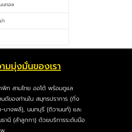
ิเนนทอล
ม่า
ามมุ่งมั่นของเรา
กพิท สามไทย ออโต้ พร้อมดูแล
นต์ของท่านใน สมุทรปราการ (กิ่ง
ว-บางพลี), นนทบุรี (ติวานนท์) และ
มธานี (ลำลูกกา) ด้วยบริการระดับมือ
ีพ