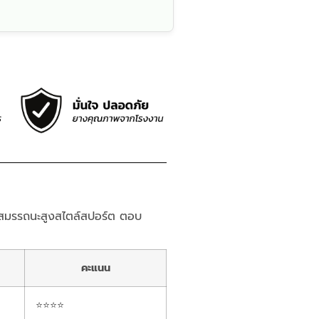
มรรถนะสูงสไตล์สปอร์ต ตอบ
คะแนน
⭐⭐⭐⭐