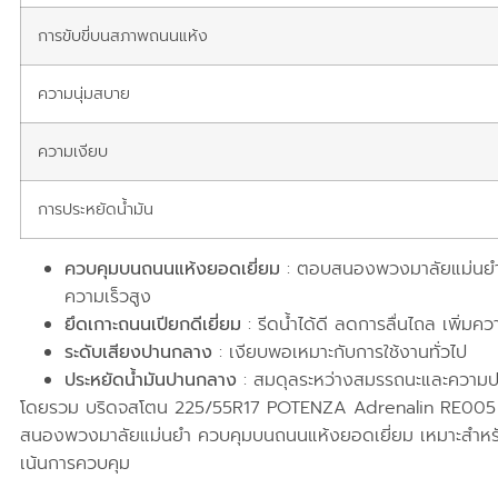
การขับขี่บนสภาพถนนแห้ง
ความนุ่มสบาย
ความเงียบ
การประหยัดน้ำมัน
ควบคุมบนถนนแห้งยอดเยี่ยม
: ตอบสนองพวงมาลัยแม่นยำ ยึด
ความเร็วสูง
ยึดเกาะถนนเปียกดีเยี่ยม
: รีดน้ำได้ดี ลดการลื่นไถล เพิ่ม
ระดับเสียงปานกลาง
: เงียบพอเหมาะกับการใช้งานทั่วไป
ประหยัดน้ำมันปานกลาง
: สมดุลระหว่างสมรรถนะและความป
โดยรวม บริดจสโตน 225/55R17 POTENZA Adrenalin RE005 
สนองพวงมาลัยแม่นยำ ควบคุมบนถนนแห้งยอดเยี่ยม เหมาะสำหรับ
เน้นการควบคุม