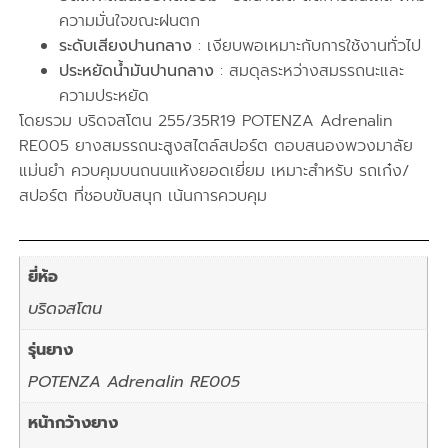
ความมั่นใจขณะฝนตก
ระดับเสียงปานกลาง
: เงียบพอเหมาะกับการใช้งานทั่วไป
ประหยัดน้ำมันปานกลาง
: สมดุลระหว่างสมรรถนะและ
ความประหยัด
โดยรวม บริดจสโตน 255/35R19 POTENZA Adrenalin
RE005 ยางสมรรถนะสูงสไตล์สปอร์ต ตอบสนองพวงมาลัย
แม่นยำ ควบคุมบนถนนแห้งยอดเยี่ยม เหมาะสำหรับ รถเก๋ง/
สปอร์ต ที่ชอบขับสนุก เน้นการควบคุม
ยี่ห้อ
บริดจสโตน
รุ่นยาง
POTENZA Adrenalin RE005
หน้ากว้างยาง