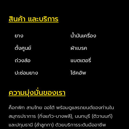
สินค้า และบริการ
ยาง
น้ำมันเครื่อง
ตั้งศูนย์
ผ้าเบรค
ถ่วงล้อ
แบตเตอรี่
ปะซ่อมยาง
โช้คอัพ
ความมุ่งมั่นของเรา
ค็อกพิท สามไทย ออโต้ พร้อมดูแลรถยนต์ของท่านใน
สมุทรปราการ (กิ่งแก้ว-บางพลี), นนทบุรี (ติวานนท์)
และปทุมธานี (ลำลูกกา) ด้วยบริการระดับมืออาชีพ