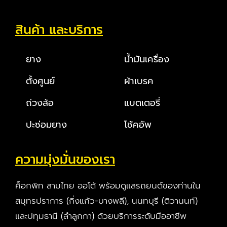
สินค้า และบริการ
ยาง
น้ำมันเครื่อง
ตั้งศูนย์
ผ้าเบรค
ถ่วงล้อ
แบตเตอรี่
ปะซ่อมยาง
โช้คอัพ
ความมุ่งมั่นของเรา
ค็อกพิท สามไทย ออโต้ พร้อมดูแลรถยนต์ของท่านใน
สมุทรปราการ (กิ่งแก้ว-บางพลี), นนทบุรี (ติวานนท์)
และปทุมธานี (ลำลูกกา) ด้วยบริการระดับมืออาชีพ