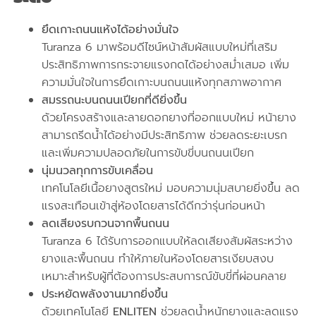
ยึดเกาะถนนแห้งได้อย่างมั่นใจ
Turanza 6 มาพร้อมดีไซน์หน้าสัมผัสแบบใหม่ที่เสริม
ประสิทธิภาพการกระจายแรงกดได้อย่างสม่ำเสมอ เพิ่ม
ความมั่นใจในการยึดเกาะบนถนนแห้งทุกสภาพอากาศ
สมรรถนะบนถนนเปียกที่ดียิ่งขึ้น
ด้วยโครงสร้างและลายดอกยางที่ออกแบบใหม่ หน้ายาง
สามารถรีดน้ำได้อย่างมีประสิทธิภาพ ช่วยลดระยะเบรก
และเพิ่มความปลอดภัยในการขับขี่บนถนนเปียก
นุ่มนวลทุกการขับเคลื่อน
เทคโนโลยีเนื้อยางสูตรใหม่ มอบความนุ่มสบายยิ่งขึ้น ลด
แรงสะเทือนเข้าสู่ห้องโดยสารได้ดีกว่ารุ่นก่อนหน้า
ลดเสียงรบกวนจากพื้นถนน
Turanza 6 ได้รับการออกแบบให้ลดเสียงสัมผัสระหว่าง
ยางและพื้นถนน ทำให้ภายในห้องโดยสารเงียบสงบ
เหมาะสำหรับผู้ที่ต้องการประสบการณ์ขับขี่ที่ผ่อนคลาย
ประหยัดพลังงานมากยิ่งขึ้น
ด้วยเทคโนโลยี
ENLITEN
ช่วยลดน้ำหนักยางและลดแรง