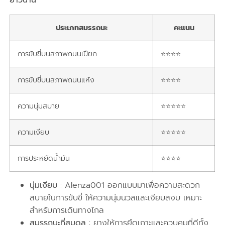
ยาวนาน
ประเภทสมรรถนะ
คะแนน
การขับขี่บนสภาพถนนเปียก
⭐⭐⭐⭐
การขับขี่บนสภาพถนนแห้ง
⭐⭐⭐⭐
ความนุ่มสบาย
⭐⭐⭐⭐⭐
ความเงียบ
⭐⭐⭐⭐⭐
การประหยัดน้ำมัน
⭐⭐⭐⭐
นุ่มเงียบ
: Alenza001 ออกแบบมาเพื่อความสะดวก
สบายในการขับขี่ ให้ความนุ่มนวลและเงียบสงบ เหมาะ
สำหรับการเดินทางไกล
สมรรถนะที่สมดุล
: ยางให้การยึดเกาะและควบคุมที่ดีทั้ง