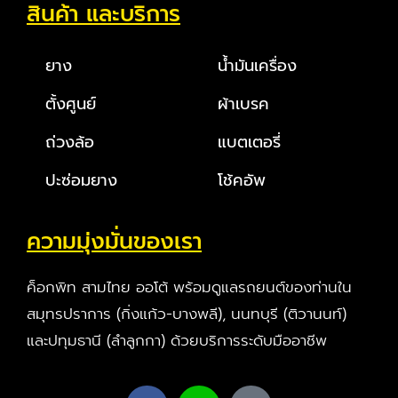
สินค้า และบริการ
ยาง
น้ำมันเครื่อง
ตั้งศูนย์
ผ้าเบรค
ถ่วงล้อ
แบตเตอรี่
ปะซ่อมยาง
โช้คอัพ
ความมุ่งมั่นของเรา
ค็อกพิท สามไทย ออโต้ พร้อมดูแลรถยนต์ของท่านใน
สมุทรปราการ (กิ่งแก้ว-บางพลี), นนทบุรี (ติวานนท์)
และปทุมธานี (ลำลูกกา) ด้วยบริการระดับมืออาชีพ