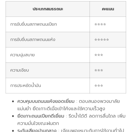
ประเภทสมรรถนะ
คะแนน
การขับขี่บนสภาพถนนเปียก
⭐⭐⭐⭐
การขับขี่บนสภาพถนนแห้ง
⭐⭐⭐⭐⭐
ความนุ่มสบาย
⭐⭐⭐
ความเงียบ
⭐⭐⭐
การประหยัดน้ำมัน
⭐⭐⭐
ควบคุมบนถนนแห้งยอดเยี่ยม
: ตอบสนองพวงมาลัย
แม่นยำ ยึดเกาะดีเมื่อเข้าโค้งและใช้ความเร็วสูง
ยึดเกาะถนนเปียกดีเยี่ยม
: รีดน้ำได้ดี ลดการลื่นไถล เพิ่ม
ความมั่นใจขณะฝนตก
ระดับเสียงปานกลาง
: เงียบพอเหมาะกับการใช้งานทั่วไป