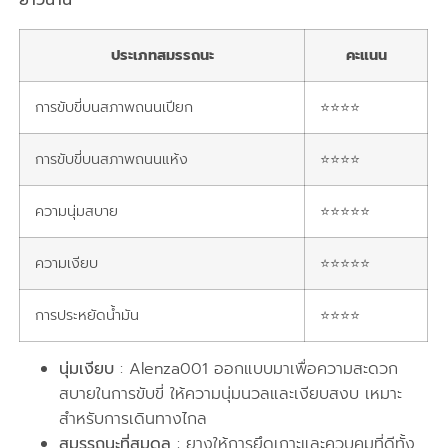
ยาวนาน
ประเภทสมรรถนะ
คะแนน
การขับขี่บนสภาพถนนเปียก
⭐⭐⭐⭐
การขับขี่บนสภาพถนนแห้ง
⭐⭐⭐⭐
ความนุ่มสบาย
⭐⭐⭐⭐⭐
ความเงียบ
⭐⭐⭐⭐⭐
การประหยัดน้ำมัน
⭐⭐⭐⭐
นุ่มเงียบ
: Alenza001 ออกแบบมาเพื่อความสะดวก
สบายในการขับขี่ ให้ความนุ่มนวลและเงียบสงบ เหมาะ
สำหรับการเดินทางไกล
สมรรถนะที่สมดุล
: ยางให้การยึดเกาะและควบคุมที่ดีทั้ง