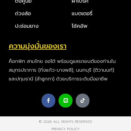
ตั้งศูนย์
ผ้าเบรค
ถ่วงล้อ
แบตเตอรี่
ปะซ่อมยาง
โช้คอัพ
ความมุ่งมั่นของเรา
ค็อกพิท สามไทย ออโต้ พร้อมดูแลรถยนต์ของท่านใน
สมุทรปราการ (กิ่งแก้ว-บางพลี), นนทบุรี (ติวานนท์)
และปทุมธานี (ลำลูกกา) ด้วยบริการระดับมืออาชีพ
© 2026 ALL RIGHTS RESERVED​.
PRIVACY POLICY