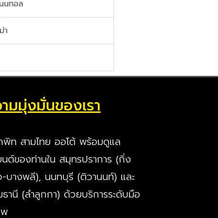
ิเนนทอล
ม่า
ามมุ่งมั่นของเรา
กพิท สามไทย ออโต้ พร้อมดูแล
นต์ของท่านใน สมุทรปราการ (กิ่ง
ว-บางพลี), นนทบุรี (ติวานนท์) และ
มธานี (ลำลูกกา) ด้วยบริการระดับมือ
ีพ