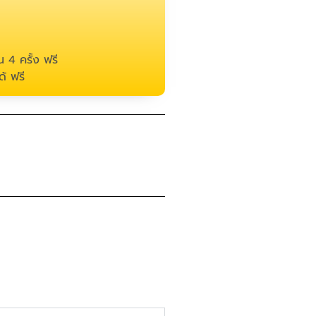
 4 ครั้ง ฟรี
้ ฟรี