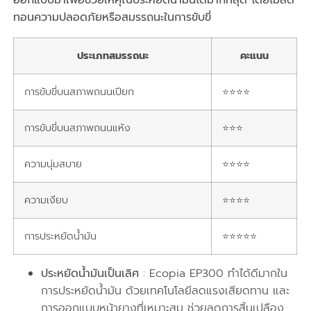
ออกแบบมาเพื่อช่วยให้คุณประหยัดน้ำมันได้มากที่สุด โดยไม่ลด
ทอนความปลอดภัยหรือสมรรถนะในการขับขี่
ประเภทสมรรถนะ
คะแนน
การขับขี่บนสภาพถนนเปียก
⭐⭐⭐⭐
การขับขี่บนสภาพถนนแห้ง
⭐⭐⭐
ความนุ่มสบาย
⭐⭐⭐⭐
ความเงียบ
⭐⭐⭐⭐
การประหยัดน้ำมัน
⭐⭐⭐⭐⭐
ประหยัดน้ำมันเป็นเลิศ
: Ecopia EP300 ทำได้ดีมากใน
การประหยัดน้ำมัน ด้วยเทคโนโลยีลดแรงเสียดทาน และ
การออกแบบหน้ายางที่เหมาะสม ช่วยลดการสิ้นเปลือง