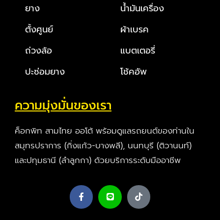
ยาง
น้ำมันเครื่อง
ตั้งศูนย์
ผ้าเบรค
ถ่วงล้อ
แบตเตอรี่
ปะซ่อมยาง
โช้คอัพ
ความมุ่งมั่นของเรา
ค็อกพิท สามไทย ออโต้ พร้อมดูแลรถยนต์ของท่านใน
สมุทรปราการ (กิ่งแก้ว-บางพลี), นนทบุรี (ติวานนท์)
และปทุมธานี (ลำลูกกา) ด้วยบริการระดับมืออาชีพ