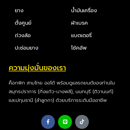
ยาง
น้ำมันเครื่อง
ตั้งศูนย์
ผ้าเบรค
ถ่วงล้อ
แบตเตอรี่
ปะซ่อมยาง
โช้คอัพ
ความมุ่งมั่นของเรา
ค็อกพิท สามไทย ออโต้ พร้อมดูแลรถยนต์ของท่านใน
สมุทรปราการ (กิ่งแก้ว-บางพลี), นนทบุรี (ติวานนท์)
และปทุมธานี (ลำลูกกา) ด้วยบริการระดับมืออาชีพ