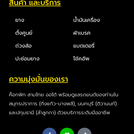
สินค้า และบริการ
ยาง
น้ำมันเครื่อง
ตั้งศูนย์
ผ้าเบรค
ถ่วงล้อ
แบตเตอรี่
ปะซ่อมยาง
โช้คอัพ
ความมุ่งมั่นของเรา
ค็อกพิท สามไทย ออโต้ พร้อมดูแลรถยนต์ของท่านใน
สมุทรปราการ (กิ่งแก้ว-บางพลี), นนทบุรี (ติวานนท์)
และปทุมธานี (ลำลูกกา) ด้วยบริการระดับมืออาชีพ