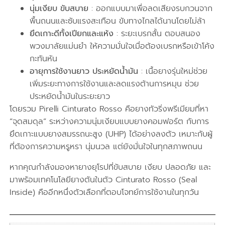
นุ่มเงียบ ขับสบาย
: ออกแบบมาเพื่อลดเสียงรบกวนจาก
พื้นถนนและซับแรงสะเทือน ขับทางไกลได้นานโดยไม่ล้า
ยึดเกาะดีทั้งเปียกและแห้ง
: ระยะเบรกสั้น ตอบสนอง
พวงมาลัยแม่นยำ ให้ความมั่นใจเมื่อต้องเบรกหรือเข้าโค้ง
กะทันหัน
อายุการใช้งานยาว ประหยัดน้ำมัน
: เนื้อยางรุ่นใหม่ช่วย
เพิ่มระยะทางการใช้งานและลดแรงต้านการหมุน ช่วย
ประหยัดน้ำมันในระยะยาว
โดยรวม Pirelli Cinturato Rosso คือยางทัวริ่งพรีเมียมที่หา
“จุดสมดุล” ระหว่างความนุ่มเงียบแบบยางคอมฟอร์ต กับการ
ยึดเกาะแบบยางสมรรถนะสูง (UHP) ได้อย่างลงตัว เหมาะกับผู้
ที่ต้องการความหรูหรา นุ่มนวล แต่ยังมั่นใจในทุกสภาพถนน
หากคุณกำลังมองหายางยุโรปที่ขับสบาย เงียบ ปลอดภัย และ
มาพร้อมเทคโนโลยียางตันในตัว Cinturato Rosso (Seal
Inside) คืออีกหนึ่งตัวเลือกที่ตอบโจทย์การใช้งานในทุกวัน