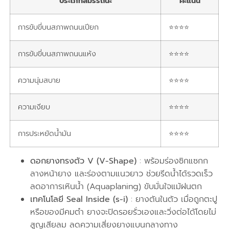
ประเภทสมรรถนะ
คะแนน
การขับขี่บนสภาพถนนเปียก
⭐⭐⭐⭐
การขับขี่บนสภาพถนนแห้ง
⭐⭐⭐⭐
ความนุ่มสบาย
⭐⭐⭐⭐
ความเงียบ
⭐⭐⭐⭐
การประหยัดน้ำมัน
⭐⭐⭐⭐
ดอกยางทรงตัว V (V-Shape)
: พร้อมร่องซิกแซกก
ลางหน้ายาง และร่องตามแนวยาว ช่วยรีดน้ำได้รวดเร็ว
ลดอาการเหินน้ำ (Aquaplaning) ขับมั่นใจแม้ฝนตก
เทคโนโลยี Seal Inside (s-i)
: ยางตันในตัว เมื่อถูกตะปู
หรือของมีคมตำ ยางจะปิดรอยรั่วเองและวิ่งต่อได้โดยไม่
สูญเสียลม ลดความเสี่ยงยางแบนกลางทาง