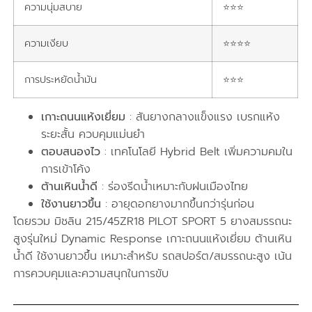
ความนุ่มสบาย
⭐⭐⭐
ความเงียบ
⭐⭐⭐⭐
การประหยัดน้ำมัน
⭐⭐⭐
เกาะถนนแห้งเยี่ยม
: สันยางกลางแข็งแรง เบรกแห้ง
ระยะสั้น ควบคุมแม่นยำ
ตอบสนองไว
: เทคโนโลยี Hybrid Belt เพิ่มความคมใน
การเข้าโค้ง
ต้านเหินน้ำดี
: ร่องรีดน้ำเหมาะกับฝนเมืองไทย
ใช้งานยาวขึ้น
: อายุดอกยางมากขึ้นกว่ารุ่นก่อน
โดยรวม มิชลิน 215/45ZR18 PILOT SPORT 5 ยางสมรรถนะ
สูงรุ่นใหม่ Dynamic Response เกาะถนนแห้งเยี่ยม ต้านเหิน
น้ำดี ใช้งานยาวขึ้น เหมาะสำหรับ รถสปอร์ต/สมรรถนะสูง เน้น
การควบคุมและความสนุกในการขับ