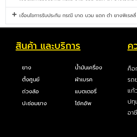
เงื่อนไขการรับประกัน กรณี บาด บวม แตก ตำ ยางพิเรลลี่
สินค้า และบริการ
คว
ยาง
น้ำมันเครื่อง
ค็อ
รถย
ตั้งศูนย์
ผ้าเบรค
แก้
ถ่วงล้อ
แบตเตอรี่
ปทุ
ปะซ่อมยาง
โช้คอัพ
อาช