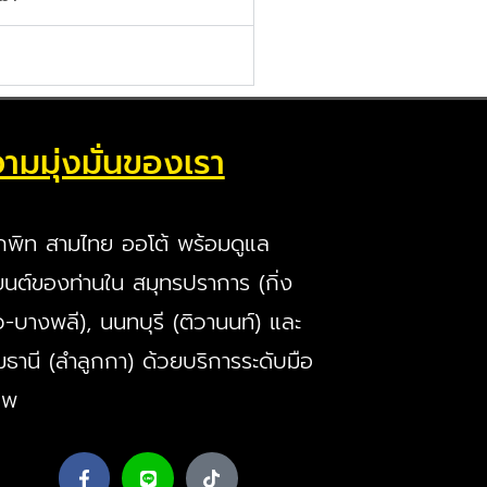
ามมุ่งมั่นของเรา
กพิท สามไทย ออโต้ พร้อมดูแล
นต์ของท่านใน สมุทรปราการ (กิ่ง
ว-บางพลี), นนทบุรี (ติวานนท์) และ
มธานี (ลำลูกกา) ด้วยบริการระดับมือ
ีพ