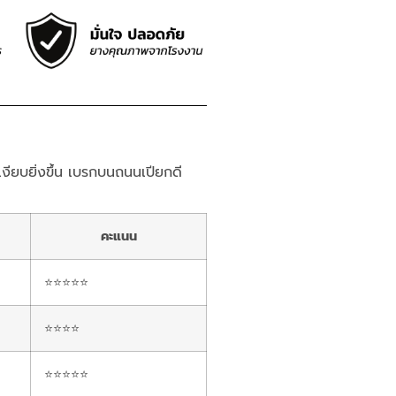
เงียบยิ่งขึ้น เบรกบนถนนเปียกดี
คะแนน
⭐⭐⭐⭐⭐
⭐⭐⭐⭐
⭐⭐⭐⭐⭐