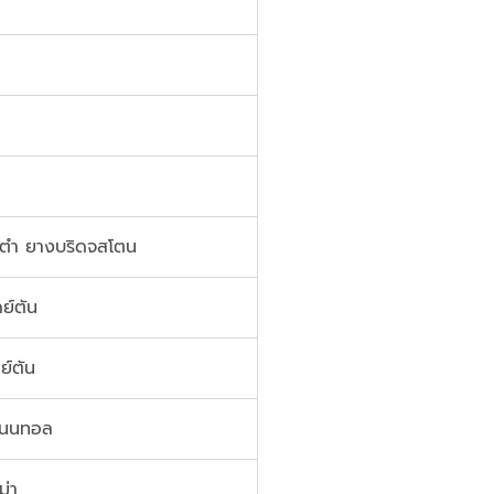
 ตำ ยางบริดจสโตน
ย์ตัน
ย์ตัน
ิเนนทอล
ม่า