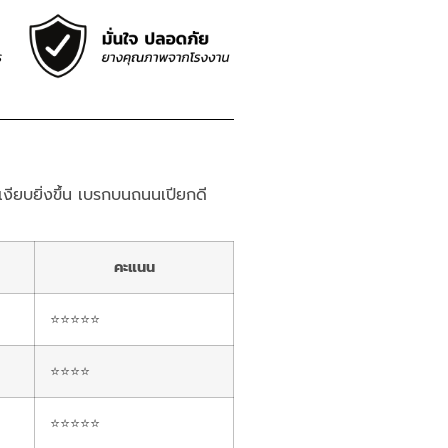
เงียบยิ่งขึ้น เบรกบนถนนเปียกดี
คะแนน
⭐⭐⭐⭐⭐
⭐⭐⭐⭐
⭐⭐⭐⭐⭐