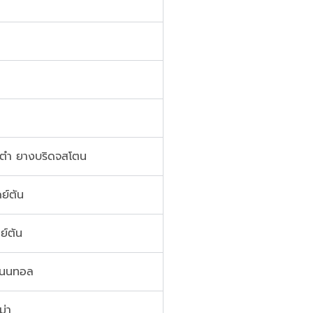
 ตำ ยางบริดจสโตน
ย์ตัน
ย์ตัน
ิเนนทอล
ม่า