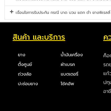
เงื่อนไขการรับประกัน กรณี บาด บวม แตก ตำ ยางพิเรลลี่
สินค้า และบริการ
คว
ยาง
น้ำมันเครื่อง
ค็อ
รถย
ตั้งศูนย์
ผ้าเบรค
แก้
ถ่วงล้อ
แบตเตอรี่
ปทุ
ปะซ่อมยาง
โช้คอัพ
อาช