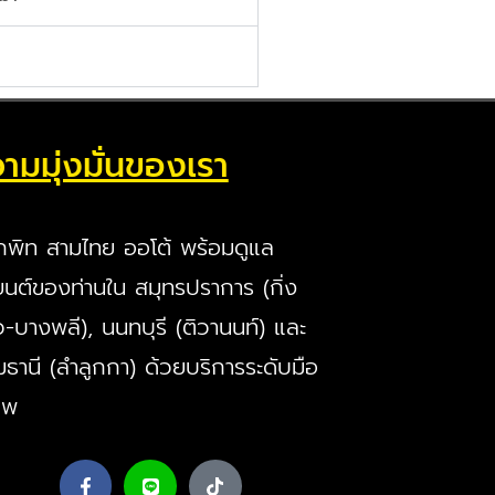
ามมุ่งมั่นของเรา
กพิท สามไทย ออโต้ พร้อมดูแล
นต์ของท่านใน สมุทรปราการ (กิ่ง
ว-บางพลี), นนทบุรี (ติวานนท์) และ
มธานี (ลำลูกกา) ด้วยบริการระดับมือ
ีพ