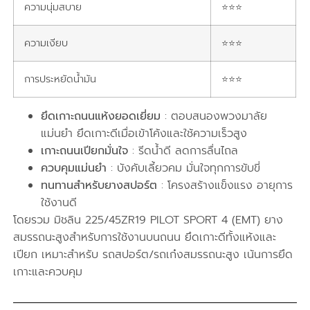
ความนุ่มสบาย
⭐⭐⭐
ความเงียบ
⭐⭐⭐
การประหยัดน้ำมัน
⭐⭐⭐
ยึดเกาะถนนแห้งยอดเยี่ยม
: ตอบสนองพวงมาลัย
แม่นยำ ยึดเกาะดีเมื่อเข้าโค้งและใช้ความเร็วสูง
เกาะถนนเปียกมั่นใจ
: รีดน้ำดี ลดการลื่นไถล
ควบคุมแม่นยำ
: บังคับเลี้ยวคม มั่นใจทุกการขับขี่
ทนทานสำหรับยางสปอร์ต
: โครงสร้างแข็งแรง อายุการ
ใช้งานดี
โดยรวม มิชลิน 225/45ZR19 PILOT SPORT 4 (EMT) ยาง
สมรรถนะสูงสำหรับการใช้งานบนถนน ยึดเกาะดีทั้งแห้งและ
เปียก เหมาะสำหรับ รถสปอร์ต/รถเก๋งสมรรถนะสูง เน้นการยึด
เกาะและควบคุม