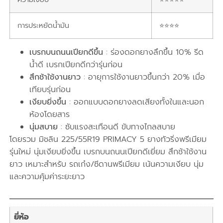
การประหยัดน้ำมัน
⭐⭐⭐⭐
เบรกบนถนนเปียกดีขึ้น
: ร่องดอกยางลึกขึ้น 10% รีด
น้ำดี เบรกเปียกดีกว่ารุ่นก่อน
สึกช้าใช้งานยาว
: อายุการใช้งานยาวขึ้นกว่า 20% เมื่อ
เทียบรุ่นก่อน
เงียบยิ่งขึ้น
: ออกแบบดอกยางลดเสียงทั้งในและนอก
ห้องโดยสาร
นุ่มสบาย
: ซับแรงสะเทือนดี ขับทางไกลสบาย
โดยรวม มิชลิน 225/55R19 PRIMACY 5 ยางทัวริ่งพรีเมียม
รุ่นใหม่ นุ่มเงียบยิ่งขึ้น เบรกบนถนนเปียกดีเยี่ยม สึกช้าใช้งาน
ยาว เหมาะสำหรับ รถเก๋ง/ซีดานพรีเมียม เน้นความเงียบ นุ่ม
และความคุ้มค่าระยะยาว
ยี่ห้อ