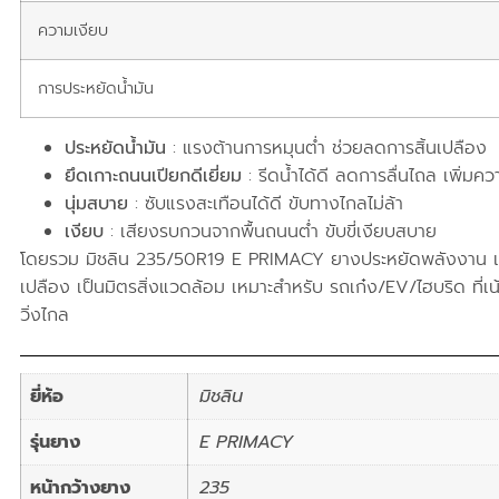
ความเงียบ
การประหยัดน้ำมัน
ประหยัดน้ำมัน
: แรงต้านการหมุนต่ำ ช่วยลดการสิ้นเปลือง
ยึดเกาะถนนเปียกดีเยี่ยม
: รีดน้ำได้ดี ลดการลื่นไถล เพิ่ม
นุ่มสบาย
: ซับแรงสะเทือนได้ดี ขับทางไกลไม่ล้า
เงียบ
: เสียงรบกวนจากพื้นถนนต่ำ ขับขี่เงียบสบาย
โดยรวม มิชลิน 235/50R19 E PRIMACY ยางประหยัดพลังงาน แร
เปลือง เป็นมิตรสิ่งแวดล้อม เหมาะสำหรับ รถเก๋ง/EV/ไฮบริด ที่เ
วิ่งไกล
ยี่ห้อ
มิชลิน
รุ่นยาง
E PRIMACY
หน้ากว้างยาง
235