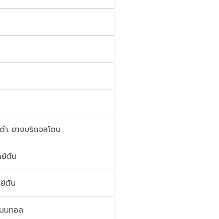
 ตำ ยางบริดจสโตน
ย์ตัน
ย์ตัน
ิเนนทอล