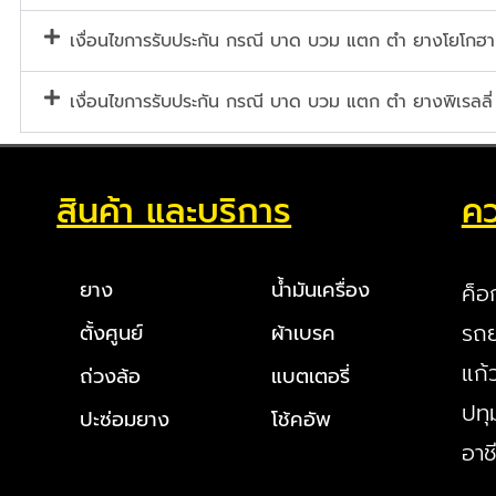
เงื่อนไขการรับประกัน กรณี บาด บวม แตก ตำ ยางโยโกฮา
เงื่อนไขการรับประกัน กรณี บาด บวม แตก ตำ ยางพิเรลลี่
สินค้า และบริการ
คว
ยาง
น้ำมันเครื่อง
ค็อ
รถย
ตั้งศูนย์
ผ้าเบรค
แก้
ถ่วงล้อ
แบตเตอรี่
ปทุ
ปะซ่อมยาง
โช้คอัพ
อาช