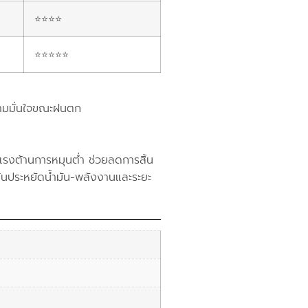
⭐⭐⭐⭐
⭐⭐⭐⭐⭐
ความมั่นใจขณะฝนตก
งต้านการหมุนต่ำ ช่วยลดการสิ้น
น้นประหยัดน้ำมัน-พลังงานและระยะ