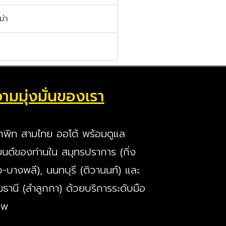
ม่า
ามมุ่งมั่นของเรา
กพิท สามไทย ออโต้ พร้อมดูแล
นต์ของท่านใน สมุทรปราการ (กิ่ง
ว-บางพลี), นนทบุรี (ติวานนท์) และ
มธานี (ลำลูกกา) ด้วยบริการระดับมือ
ีพ