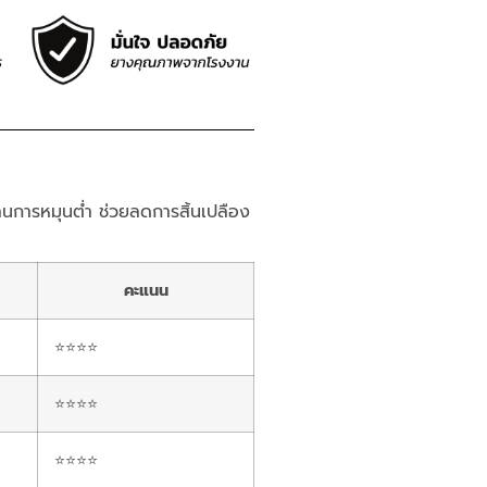
การหมุนต่ำ ช่วยลดการสิ้นเปลือง
คะแนน
⭐⭐⭐⭐
⭐⭐⭐⭐
⭐⭐⭐⭐