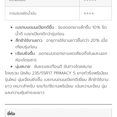
การประหยัดน้ำมัน
⭐⭐⭐⭐
เบรกบนถนนเปียกดีขึ้น
: ร่องดอกยางลึกขึ้น 10% รีด
น้ำดี เบรกเปียกดีกว่ารุ่นก่อน
สึกช้าใช้งานยาว
: อายุการใช้งานยาวขึ้นกว่า 20% เมื่อ
เทียบรุ่นก่อน
เงียบยิ่งขึ้น
: ออกแบบดอกยางลดเสียงทั้งในและนอก
ห้องโดยสาร
นุ่มสบาย
: ซับแรงสะเทือนดี ขับทางไกลสบาย
โดยรวม มิชลิน 235/55R17 PRIMACY 5 ยางทัวริ่งพรีเมียม
รุ่นใหม่ นุ่มเงียบยิ่งขึ้น เบรกบนถนนเปียกดีเยี่ยม สึกช้าใช้งาน
ยาว เหมาะสำหรับ รถเก๋ง/ซีดานพรีเมียม เน้นความเงียบ นุ่ม
และความคุ้มค่าระยะยาว
ยี่ห้อ