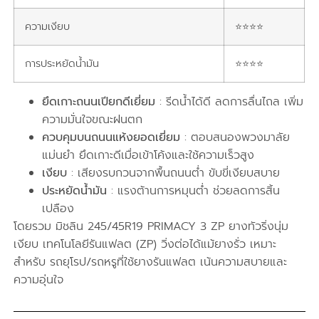
ความเงียบ
⭐⭐⭐⭐
การประหยัดน้ำมัน
⭐⭐⭐⭐
ยึดเกาะถนนเปียกดีเยี่ยม
: รีดน้ำได้ดี ลดการลื่นไถล เพิ่ม
ความมั่นใจขณะฝนตก
ควบคุมบนถนนแห้งยอดเยี่ยม
: ตอบสนองพวงมาลัย
แม่นยำ ยึดเกาะดีเมื่อเข้าโค้งและใช้ความเร็วสูง
เงียบ
: เสียงรบกวนจากพื้นถนนต่ำ ขับขี่เงียบสบาย
ประหยัดน้ำมัน
: แรงต้านการหมุนต่ำ ช่วยลดการสิ้น
เปลือง
โดยรวม มิชลิน 245/45R19 PRIMACY 3 ZP ยางทัวริ่งนุ่ม
เงียบ เทคโนโลยีรันแฟลต (ZP) วิ่งต่อได้แม้ยางรั่ว เหมาะ
สำหรับ รถยุโรป/รถหรูที่ใช้ยางรันแฟลต เน้นความสบายและ
ความอุ่นใจ