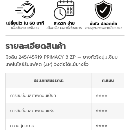
รายละเอียดสินค้า
มิชลิน 245/45R19 PRIMACY 3 ZP — ยางทัวริ่งนุ่มเงียบ
เทคโนโลยีรันแฟลต (ZP) วิ่งต่อได้แม้ยางรั่ว
ประเภทสมรรถนะ
คะแนน
การขับขี่บนสภาพถนนเปียก
⭐⭐⭐⭐
การขับขี่บนสภาพถนนแห้ง
⭐⭐⭐⭐
ความนุ่มสบาย
⭐⭐⭐⭐