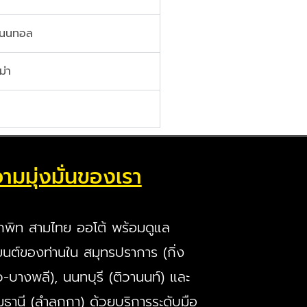
ิเนนทอล
ม่า
ามมุ่งมั่นของเรา
กพิท สามไทย ออโต้ พร้อมดูแล
นต์ของท่านใน สมุทรปราการ (กิ่ง
ว-บางพลี), นนทบุรี (ติวานนท์) และ
มธานี (ลำลูกกา) ด้วยบริการระดับมือ