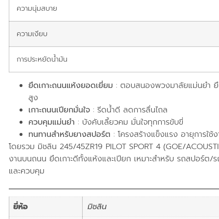
ความนุ่มสบาย
ความเงียบ
การประหยัดน้ำมัน
ยึดเกาะถนนแห้งยอดเยี่ยม
: ตอบสนองพวงมาลัยแม่นยำ ยึดเกา
สูง
เกาะถนนเปียกมั่นใจ
: รีดน้ำดี ลดการลื่นไถล
ควบคุมแม่นยำ
: บังคับเลี้ยวคม มั่นใจทุกการขับขี่
ทนทานสำหรับยางสปอร์ต
: โครงสร้างแข็งแรง อายุการใช้ง
โดยรวม มิชลิน 245/45ZR19 PILOT SPORT 4 (GOE/ACOUSTIC
งานบนถนน ยึดเกาะดีทั้งแห้งและเปียก เหมาะสำหรับ รถสปอร์ต/ร
และควบคุม
ยี่ห้อ
มิชลิน