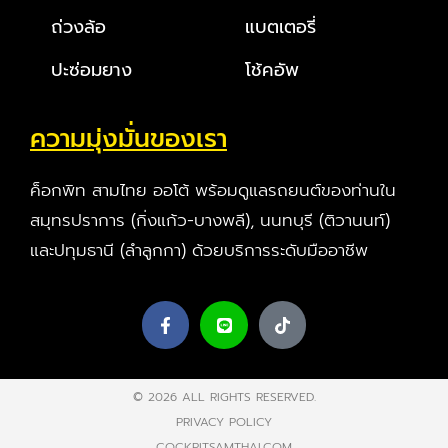
ถ่วงล้อ
แบตเตอรี่
ปะซ่อมยาง
โช้คอัพ
ความมุ่งมั่นของเรา
ค็อกพิท สามไทย ออโต้ พร้อมดูแลรถยนต์ของท่านใน
สมุทรปราการ (กิ่งแก้ว-บางพลี), นนทบุรี (ติวานนท์)
และปทุมธานี (ลำลูกกา) ด้วยบริการระดับมืออาชีพ
© 2026 ALL RIGHTS RESERVED​.
PRIVACY POLICY
COCKPITSAMTHAI.COM