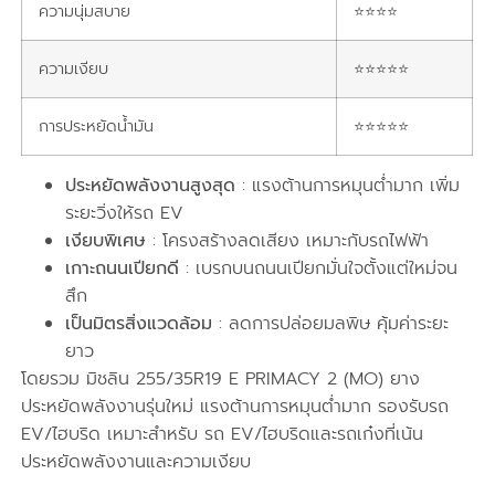
ความนุ่มสบาย
⭐⭐⭐⭐
ความเงียบ
⭐⭐⭐⭐⭐
การประหยัดน้ำมัน
⭐⭐⭐⭐⭐
ประหยัดพลังงานสูงสุด
: แรงต้านการหมุนต่ำมาก เพิ่ม
ระยะวิ่งให้รถ EV
เงียบพิเศษ
: โครงสร้างลดเสียง เหมาะกับรถไฟฟ้า
เกาะถนนเปียกดี
: เบรกบนถนนเปียกมั่นใจตั้งแต่ใหม่จน
สึก
เป็นมิตรสิ่งแวดล้อม
: ลดการปล่อยมลพิษ คุ้มค่าระยะ
ยาว
โดยรวม มิชลิน 255/35R19 E PRIMACY 2 (MO) ยาง
ประหยัดพลังงานรุ่นใหม่ แรงต้านการหมุนต่ำมาก รองรับรถ
EV/ไฮบริด เหมาะสำหรับ รถ EV/ไฮบริดและรถเก๋งที่เน้น
ประหยัดพลังงานและความเงียบ