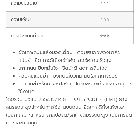
ความนุ่มสบาย
⭐⭐⭐
ความเงียบ
⭐⭐⭐
การประหยัดน้ำมัน
⭐⭐⭐
ยึดเกาะถนนแห้งยอดเยี่ยม
: ตอบสนองพวงมาลัย
แม่นยำ ยึดเกาะดีเมื่อเข้าโค้งและใช้ความเร็วสูง
เกาะถนนเปียกมั่นใจ
: รีดน้ำดี ลดการลื่นไถล
ควบคุมแม่นยำ
: บังคับเลี้ยวคม มั่นใจทุกการขับขี่
ทนทานสำหรับยางสปอร์ต
: โครงสร้างแข็งแรง อายุการ
ใช้งานดี
โดยรวม มิชลิน 255/35ZR18 PILOT SPORT 4 (EMT) ยาง
สมรรถนะสูงสำหรับการใช้งานบนถนน ยึดเกาะดีทั้งแห้งและ
เปียก เหมาะสำหรับ รถสปอร์ต/รถเก๋งสมรรถนะสูง เน้นการยึด
เกาะและควบคุม