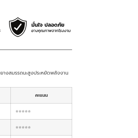
ยางสมรรถนะสูงประหยัดพลังงาน
คะแนน
⭐⭐⭐⭐⭐
⭐⭐⭐⭐⭐