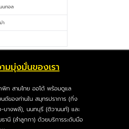
ิเนนทอล
ม่า
ามมุ่งมั่นของเรา
กพิท สามไทย ออโต้ พร้อมดูแล
นต์ของท่านใน สมุทรปราการ (กิ่ง
ว-บางพลี), นนทบุรี (ติวานนท์) และ
มธานี (ลำลูกกา) ด้วยบริการระดับมือ