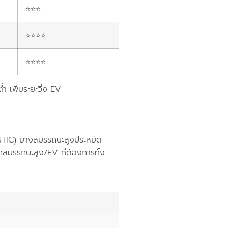
⭐⭐⭐
⭐⭐⭐⭐
⭐⭐⭐⭐
ำ เพิ่มระยะวิ่ง EV
ี
TIC) ยางสมรรถนะสูงประหยัด
ถสมรรถนะสูง/EV ที่ต้องการทั้ง