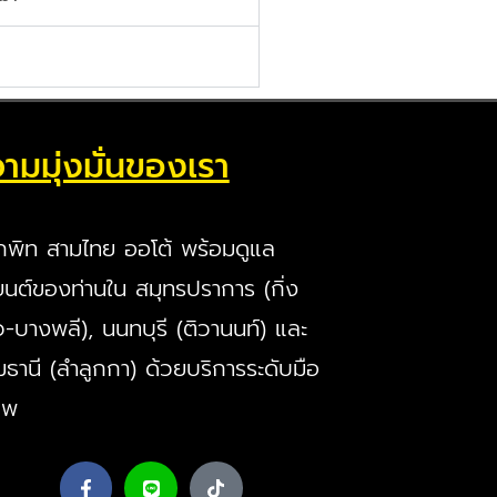
ามมุ่งมั่นของเรา
กพิท สามไทย ออโต้ พร้อมดูแล
นต์ของท่านใน สมุทรปราการ (กิ่ง
ว-บางพลี), นนทบุรี (ติวานนท์) และ
มธานี (ลำลูกกา) ด้วยบริการระดับมือ
ีพ