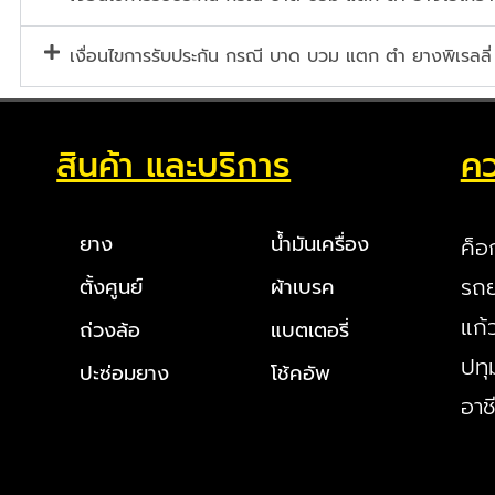
เงื่อนไขการรับประกัน กรณี บาด บวม แตก ตำ ยางพิเรลลี่
สินค้า และบริการ
คว
ยาง
น้ำมันเครื่อง
ค็อ
รถย
ตั้งศูนย์
ผ้าเบรค
แก้
ถ่วงล้อ
แบตเตอรี่
ปทุ
ปะซ่อมยาง
โช้คอัพ
อาช