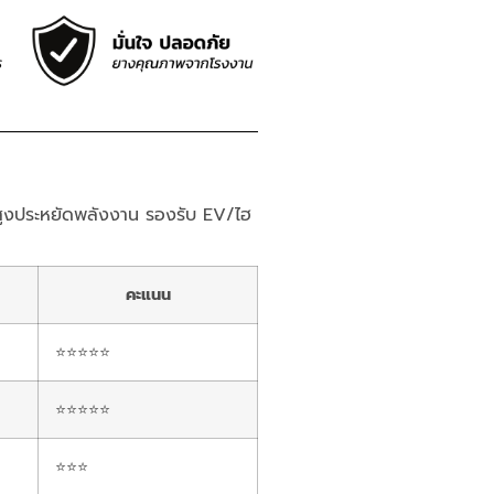
งประหยัดพลังงาน รองรับ EV/ไฮ
คะแนน
⭐⭐⭐⭐⭐
⭐⭐⭐⭐⭐
⭐⭐⭐