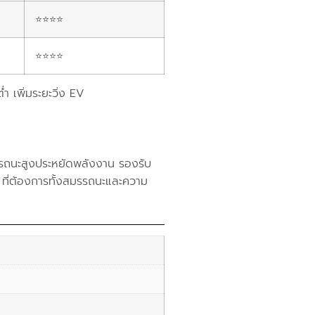
⭐⭐⭐⭐
⭐⭐⭐⭐
ำ เพิ่มระยะวิ่ง EV
ี
ถนะสูงประหยัดพลังงาน รองรับ
 ที่ต้องการทั้งสมรรถนะและความ