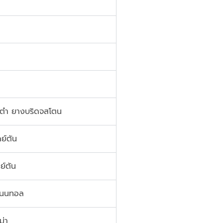
 ตำ ยางบริดจสโตน
ย์ตัน
ย์ตัน
ิเนนทอล
ม่า