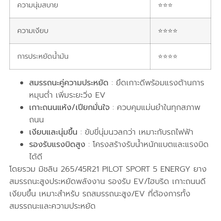
ความนุ่มสบาย
⭐⭐⭐
ความเงียบ
⭐⭐⭐⭐
การประหยัดน้ำมัน
⭐⭐⭐⭐
สมรรถนะคู่ความประหยัด
: ยึดเกาะดีพร้อมแรงต้านการ
หมุนต่ำ เพิ่มระยะวิ่ง EV
เกาะถนนแห้ง/เปียกมั่นใจ
: ควบคุมแม่นยำในทุกสภาพ
ถนน
เงียบและนุ่มขึ้น
: ขับขี่นุ่มนวลกว่า เหมาะกับรถไฟฟ้า
รองรับแรงบิดสูง
: โครงสร้างรับน้ำหนักแบตและแรงบิด
ได้ดี
โดยรวม มิชลิน 265/45R21 PILOT SPORT 5 ENERGY ยาง
สมรรถนะสูงประหยัดพลังงาน รองรับ EV/ไฮบริด เกาะถนนดี
เงียบขึ้น เหมาะสำหรับ รถสมรรถนะสูง/EV ที่ต้องการทั้ง
สมรรถนะและความประหยัด