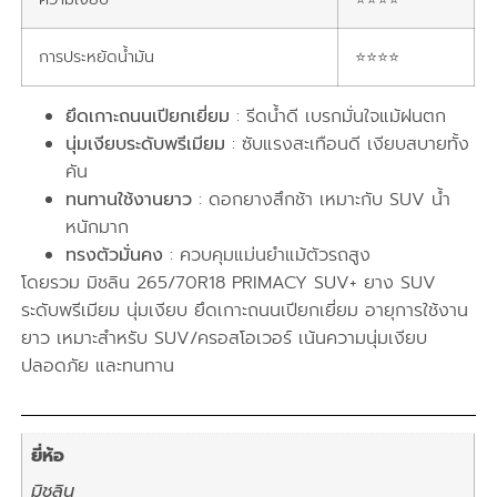
การประหยัดน้ำมัน
⭐⭐⭐⭐
ยึดเกาะถนนเปียกเยี่ยม
: รีดน้ำดี เบรกมั่นใจแม้ฝนตก
นุ่มเงียบระดับพรีเมียม
: ซับแรงสะเทือนดี เงียบสบายทั้ง
คัน
ทนทานใช้งานยาว
: ดอกยางสึกช้า เหมาะกับ SUV น้ำ
หนักมาก
ทรงตัวมั่นคง
: ควบคุมแม่นยำแม้ตัวรถสูง
โดยรวม มิชลิน 265/70R18 PRIMACY SUV+ ยาง SUV
ระดับพรีเมียม นุ่มเงียบ ยึดเกาะถนนเปียกเยี่ยม อายุการใช้งาน
ยาว เหมาะสำหรับ SUV/ครอสโอเวอร์ เน้นความนุ่มเงียบ
ปลอดภัย และทนทาน
ยี่ห้อ
มิชลิน