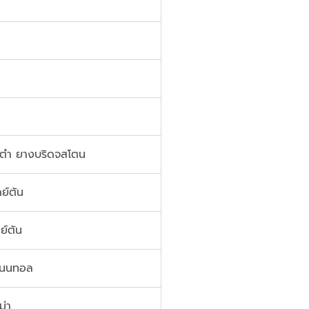
 ตำ ยางบริดจสโตน
ย์ตัน
ย์ตัน
ิเนนทอล
ม่า