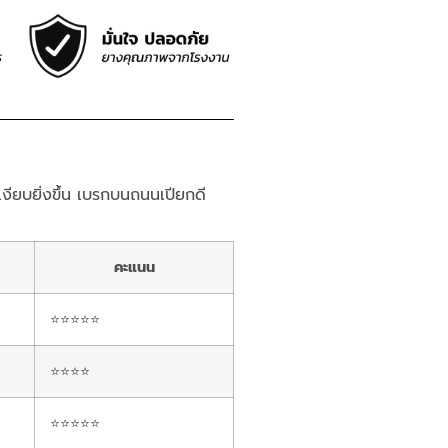
เงียบยิ่งขึ้น เบรกบนถนนเปียกดี
คะแนน
⭐⭐⭐⭐⭐
⭐⭐⭐⭐
⭐⭐⭐⭐⭐