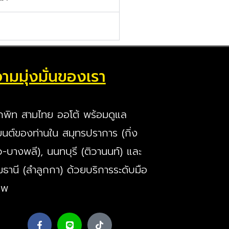
ามมุ่งมั่นของเรา
กพิท สามไทย ออโต้ พร้อมดูแล
นต์ของท่านใน สมุทรปราการ (กิ่ง
ว-บางพลี), นนทบุรี (ติวานนท์) และ
มธานี (ลำลูกกา) ด้วยบริการระดับมือ
ีพ