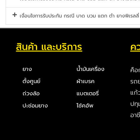
เงื่อนไขการรับประกัน กรณี บาด บวม แตก ตำ ยางพิเรลลี่
สินค้า และบริการ
คว
ยาง
น้ำมันเครื่อง
ค็อ
รถย
ตั้งศูนย์
ผ้าเบรค
แก้
ถ่วงล้อ
แบตเตอรี่
ปทุ
ปะซ่อมยาง
โช้คอัพ
อาช