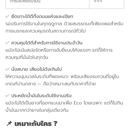
การประหยัดน้ำมัน
⭐⭐⭐
✅ ยึดเกาะได้ดีทั้งถนนแห้งและเปียก
รองรับการใช้งานในทุกฤดูกาล ด้วยสมรรถนะที่เพียงพอสำหรับ
การเบรกและควบคุมรถในสถานการณ์ทั่วไป
✅ ควบคุมได้ดีสำหรับการใช้งานประจำวัน
แม้จะไม่เน้นสปอร์ตหรือการขับขี่แบบโค้งแรงๆ แต่ก็ให้การ
ควบคุมที่มั่นใจในทุกวัน
✅ นั่งสบาย เสียงไม่ดังเกินไป
ให้ความนุ่มนวลในระดับที่พอเหมาะ พร้อมเสียงรบกวนที่อยู่ใน
เกณฑ์ปานกลาง — ถือว่าเหมาะสมกับราคาที่จ่าย
✅ ประหยัดน้ำมันในระดับใช้งานจริง
แม้จะไม่ได้เป็นยางที่ออกแบบมาเพื่อ Eco โดยเฉพาะ แต่ก็ไม่กิน
น้ำมันมากกว่ายางในกลุ่มเดียวกัน
📌 เหมาะกับใคร ?