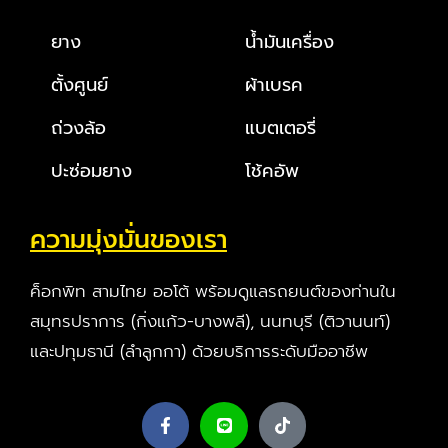
ยาง
น้ำมันเครื่อง
ตั้งศูนย์
ผ้าเบรค
ถ่วงล้อ
แบตเตอรี่
ปะซ่อมยาง
โช้คอัพ
ความมุ่งมั่นของเรา
ค็อกพิท สามไทย ออโต้ พร้อมดูแลรถยนต์ของท่านใน
สมุทรปราการ (กิ่งแก้ว-บางพลี), นนทบุรี (ติวานนท์)
และปทุมธานี (ลำลูกกา) ด้วยบริการระดับมืออาชีพ