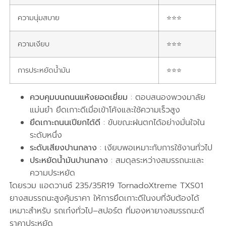
ความนุ่มสบาย
⭐⭐⭐
ความเงียบ
⭐⭐⭐
การประหยัดน้ำมัน
⭐⭐⭐
ควบคุมบนถนนแห้งยอดเยี่ยม
: ตอบสนองพวงมาลัย
แม่นยำ ยึดเกาะดีเมื่อเข้าโค้งและใช้ความเร็วสูง
ยึดเกาะถนนเปียกได้ดี
: ขับขณะฝนตกได้อย่างมั่นใจใน
ระดับหนึ่ง
ระดับเสียงปานกลาง
: เงียบพอเหมาะกับการใช้งานทั่วไป
ประหยัดน้ำมันปานกลาง
: สมดุลระหว่างสมรรถนะและ
ความประหยัด
โดยรวม แอดวานซ์ 235/35R19 TornadoXtreme TXS01
ยางสมรรถนะสูงคุ้มราคา ให้การยึดเกาะดีในงบที่จับต้องได้
เหมาะสำหรับ รถเก๋งทั่วไป–สปอร์ต ที่มองหายางสมรรถนะดี
ราคาประหยัด