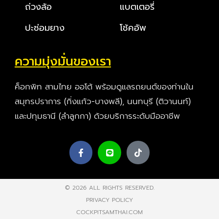
ถ่วงล้อ
แบตเตอรี่
ปะซ่อมยาง
โช้คอัพ
ความมุ่งมั่นของเรา
ค็อกพิท สามไทย ออโต้ พร้อมดูแลรถยนต์ของท่านใน
สมุทรปราการ (กิ่งแก้ว-บางพลี), นนทบุรี (ติวานนท์)
และปทุมธานี (ลำลูกกา) ด้วยบริการระดับมืออาชีพ
© 2026 ALL RIGHTS RESERVED​.
PRIVACY POLICY
COCKPITSAMTHAI.COM