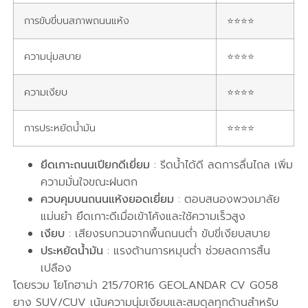
การขับขี่บนสภาพถนนแห้ง
⭐⭐⭐⭐
ความนุ่มสบาย
⭐⭐⭐⭐
ความเงียบ
⭐⭐⭐⭐
การประหยัดน้ำมัน
⭐⭐⭐⭐
ยึดเกาะถนนเปียกดีเยี่ยม
: รีดน้ำได้ดี ลดการลื่นไถล เพิ่ม
ความมั่นใจขณะฝนตก
ควบคุมบนถนนแห้งยอดเยี่ยม
: ตอบสนองพวงมาลัย
แม่นยำ ยึดเกาะดีเมื่อเข้าโค้งและใช้ความเร็วสูง
เงียบ
: เสียงรบกวนจากพื้นถนนต่ำ ขับขี่เงียบสบาย
ประหยัดน้ำมัน
: แรงต้านการหมุนต่ำ ช่วยลดการสิ้น
เปลือง
โดยรวม โยโกฮาม่า 215/70R16 GEOLANDAR CV G058
ยาง SUV/CUV เน้นความนุ่มเงียบและสมดุลทุกด้านสำหรับ