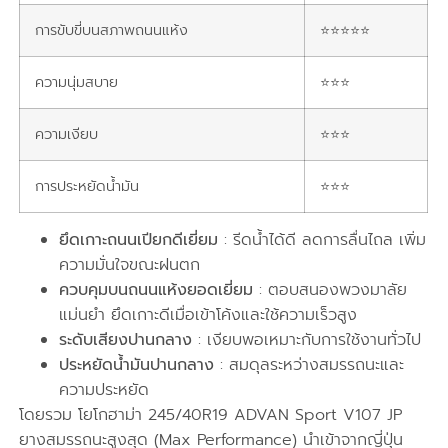
การขับขี่บนสภาพถนนแห้ง
⭐⭐⭐⭐⭐
ความนุ่มสบาย
⭐⭐⭐
ความเงียบ
⭐⭐⭐
การประหยัดน้ำมัน
⭐⭐⭐
ยึดเกาะถนนเปียกดีเยี่ยม
: รีดน้ำได้ดี ลดการลื่นไถล เพิ่ม
ความมั่นใจขณะฝนตก
ควบคุมบนถนนแห้งยอดเยี่ยม
: ตอบสนองพวงมาลัย
แม่นยำ ยึดเกาะดีเมื่อเข้าโค้งและใช้ความเร็วสูง
ระดับเสียงปานกลาง
: เงียบพอเหมาะกับการใช้งานทั่วไป
ประหยัดน้ำมันปานกลาง
: สมดุลระหว่างสมรรถนะและ
ความประหยัด
โดยรวม โยโกฮาม่า 245/40R19 ADVAN Sport V107 JP
ยางสมรรถนะสูงสุด (Max Performance) นำเข้าจากญี่ปุ่น