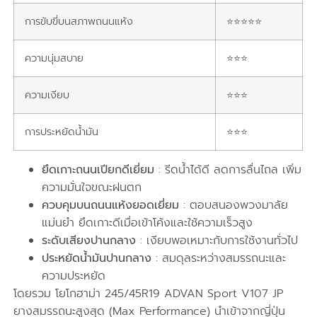
การขับขี่บนสภาพถนนแห้ง
⭐⭐⭐⭐⭐
ความนุ่มสบาย
⭐⭐⭐
ความเงียบ
⭐⭐⭐
การประหยัดน้ำมัน
⭐⭐⭐
ยึดเกาะถนนเปียกดีเยี่ยม
: รีดน้ำได้ดี ลดการลื่นไถล เพิ่ม
ความมั่นใจขณะฝนตก
ควบคุมบนถนนแห้งยอดเยี่ยม
: ตอบสนองพวงมาลัย
แม่นยำ ยึดเกาะดีเมื่อเข้าโค้งและใช้ความเร็วสูง
ระดับเสียงปานกลาง
: เงียบพอเหมาะกับการใช้งานทั่วไป
ประหยัดน้ำมันปานกลาง
: สมดุลระหว่างสมรรถนะและ
ความประหยัด
โดยรวม โยโกฮาม่า 245/45R19 ADVAN Sport V107 JP
ยางสมรรถนะสูงสุด (Max Performance) นำเข้าจากญี่ปุ่น