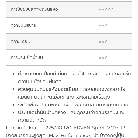
การขับขี่บนสภาพถนนแห้ง
⭐⭐⭐⭐⭐
ความนุ่มสบาย
⭐⭐⭐
ความเงียบ
⭐⭐⭐
การประหยัดน้ำมัน
⭐⭐⭐
ยึดเกาะถนนเปียกดีเยี่ยม
: รีดน้ำได้ดี ลดการลื่นไถล เพิ่ม
ความมั่นใจขณะฝนตก
ควบคุมบนถนนแห้งยอดเยี่ยม
: ตอบสนองพวงมาลัย
แม่นยำ ยึดเกาะดีเมื่อเข้าโค้งและใช้ความเร็วสูง
ระดับเสียงปานกลาง
: เงียบพอเหมาะกับการใช้งานทั่วไป
ประหยัดน้ำมันปานกลาง
: สมดุลระหว่างสมรรถนะและ
ความประหยัด
โดยรวม โยโกฮาม่า 275/40R20 ADVAN Sport V107 JP
ยางสมรรถนะสูงสุด (Max Performance) นำเข้าจากญี่ปุ่น