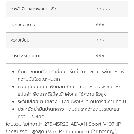
การขับขี่บนสภาพถนนแห้ง
⭐⭐⭐⭐⭐
ความนุ่มสบาย
⭐⭐⭐
ความเงียบ
⭐⭐⭐
การประหยัดน้ำมัน
⭐⭐⭐
ยึดเกาะถนนเปียกดีเยี่ยม
: รีดน้ำได้ดี ลดการลื่นไถล เพิ่ม
ความมั่นใจขณะฝนตก
ควบคุมบนถนนแห้งยอดเยี่ยม
: ตอบสนองพวงมาลัย
แม่นยำ ยึดเกาะดีเมื่อเข้าโค้งและใช้ความเร็วสูง
ระดับเสียงปานกลาง
: เงียบพอเหมาะกับการใช้งานทั่วไป
ประหยัดน้ำมันปานกลาง
: สมดุลระหว่างสมรรถนะและ
ความประหยัด
โดยรวม โยโกฮาม่า 275/45R20 ADVAN Sport V107 JP
ยางสมรรถนะสูงสุด (Max Performance) นำเข้าจากญี่ปุ่น